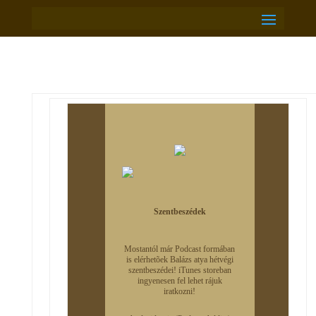
Szentbeszédek
Mostantól már Podcast formában
is elérhetõek Balázs atya hétvégi
szentbeszédei! iTunes storeban
ingyenesen fel lehet rájuk
iratkozni!