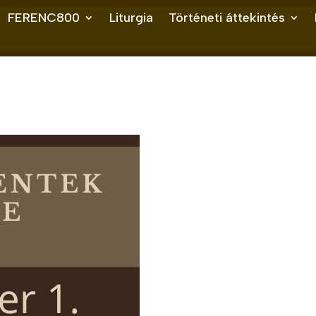
FERENC800
Liturgia
Történeti áttekintés