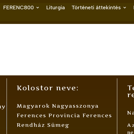
FERENC800
Liturgia
Történeti áttekintés
Kolostor neve:
T
r
Magyarok Nagyasszonya
ny
Na
Ferences Provincia Ferences
Rendház Sümeg
A 
ne