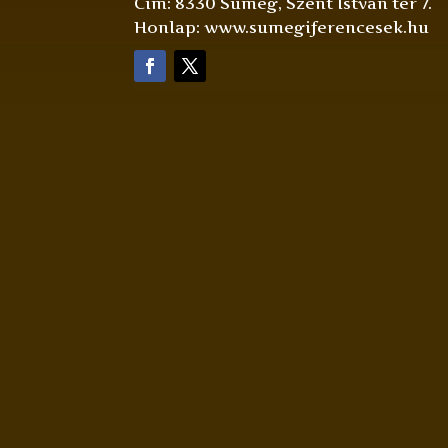
Cím: 8330 Sümeg, Szent István tér 7.
Honlap: www.sumegiferencesek.hu