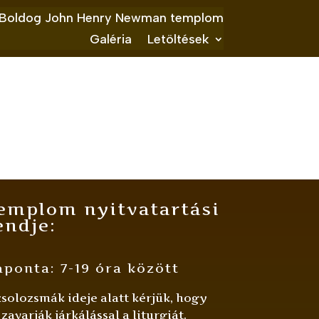
Boldog John Henry Newman templom
Galéria
Letöltések
emplom nyitvatartási
endje:
ponta: 7-19 óra között
zsolozsmák ideje alatt kérjük, hogy
 zavarják járkálással a liturgiát.